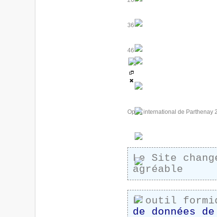
26
36
46
Open international de Parthenay 
Le Site chang
agréable
L'outil formi
de données de