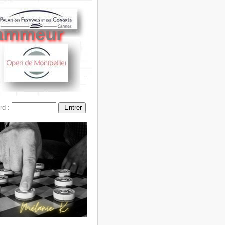
Dammeur
d :